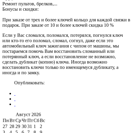
Ремонт пультов, брелков,...
Бонусы и скидки:
При заказе от трех и более ключей кольцо для каждой связки в
подарок. При заказе от 10 и более ключей скидка 10 %
Если у Вас сломался, поломался, потерялся, погнулся ключ
или кто-то его поломал, сломал, согнул, даже если это
автомобильный ключ зажигания с чипом от машины, мы
постараемся помочь Вам восстановить сломанный или
потерянный ключ, а если восстановление не возможно,
сделать дубликат (копию) ключа. Иногда возможно
восстановить ключи только по имеющемуся дубликату, а
иногда и по замку.
Опубликовать:
Август
2026
Пн
Вт
Ср
Чт
Пт
Сб
Вс
27
28
29
30
31
1
2
3
4
5
6
7
8
9