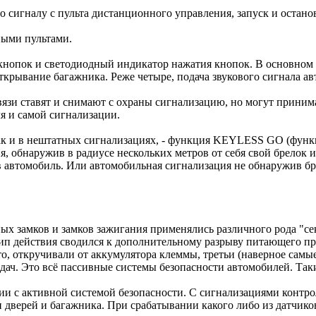
 сигналу с пульта дистанционного управления, запуск и останов
ными пультами.
 кнопок и светодиодный индикатор нажатия кнопок. В основном 
открывание багажника. Реже четыре, подача звукового сигнала 
связи ставят и снимают с охраны сигнализацию, но могут прини
я и самой сигнализации.
к и в нештатных сигнализациях, - функция KEYLESS GO (функци
 обнаружив в радиусе нескольких метров от себя свой брелок и
 в автомобиль. Или автомобильная сигнализация не обнаружив б
х замков и замков зажигания применялись различного рода "сек
ип действия сводился к дополнительному разрыву питающего пр
то, откручивали от аккумулятора клеммы, третьи (наверное сам
едач. Это всё пассивные системы безопасности автомобилей. Так
ии с активной системой безопасности. С сигнализациями контр
и дверей и багажника. При срабатывании какого либо из датчик