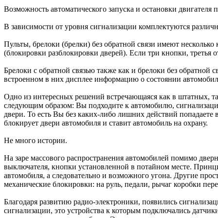
Возможность автоматического запуска и остановки двигателя по
В зависимости от уровня сигнализации комплектуются различ
Пульты, брелоки (брелки) без обратной связи имеют несколько
(блокировки разблокировки дверей). Если три кнопки, третья 
Брелоки с обратной связью также как и брелоки без обратной 
встроенном в них дисплее информацию о состоянии автомобил
Одно из интересных решений встречающаяся как в штатных, та
следующим образом: Вы подходите к автомобилю, сигнализация,
двери. То есть Вы без каких-либо лишних действий попадаете
блокирует двери автомобиля и ставит автомобиль на охрану.
Не много истории.
На заре массового распространения автомобилей помимо дверны
выключателя, кнопки установленной в потайном месте. Принц
автомобиля, а следовательно и возможного угона. Другие прос
механические блокировки: на руль, педали, рычаг коробки пер
Благодаря развитию радио-электроники, появились сигнализац
сигнализации, это устройства к которым подключались датчик