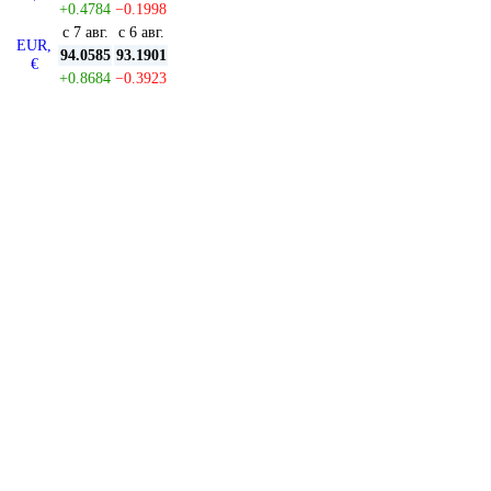
+0.4784
−0.1998
с 7 авг.
с 6 авг.
EUR,
94.0585
93.1901
€
+0.8684
−0.3923