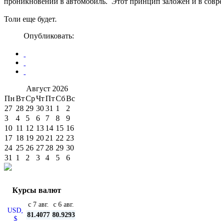
проникновении в автомобиль. Этот принцип заложен и в совр
Толи еще будет.
Опубликовать:
Август
2026
Пн
Вт
Ср
Чт
Пт
Сб
Вс
27
28
29
30
31
1
2
3
4
5
6
7
8
9
10
11
12
13
14
15
16
17
18
19
20
21
22
23
24
25
26
27
28
29
30
31
1
2
3
4
5
6
Курсы валют
с 7 авг.
с 6 авг.
USD,
81.4077
80.9293
$