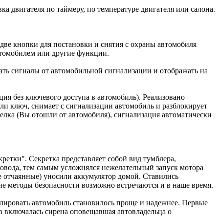
ка двигателя по таймеру, по температуре двигателя или салона.
две кнопки для постановки и снятия с охраны автомобиля
автомобилем или другие функции.
мать сигналы от автомобильной сигнализации и отображать на
я без ключевого доступа в автомобиль). Реализовано
ли ключ, снимает с сигнализации автомобиль и разблокирует
релка (Вы отошли от автомобиля), сигнализация автоматически
ретки". Секретка представляет собой вид тумблера,
овода, тем самым усложнялся нежелательный запуск мотора
ые отчаянные) уносили аккумулятор домой. Ставились
ие методы безопасности возможно встречаются и в наше время.
олировать автомобиль становилось проще и надежнее. Первые
ов включалась сирена оповещавшая автовладельца о