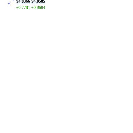
94.8366
94.0585
€
+0.7781
+0.8684